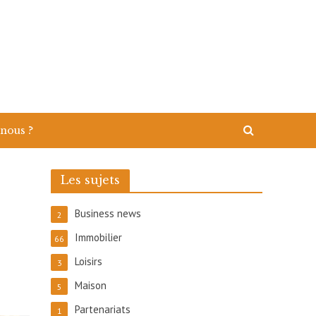
nous ?
Les sujets
Business news
2
Immobilier
66
Loisirs
3
Maison
5
Partenariats
1