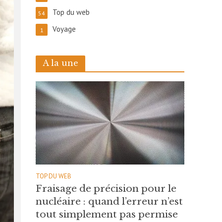
Top du web
54
Voyage
1
A la une
TOP DU WEB
Fraisage de précision pour le
nucléaire : quand l’erreur n’est
tout simplement pas permise