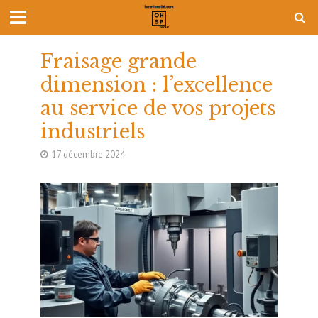
Fraisage grande
dimension : l’excellence
au service de vos projets
industriels
17 décembre 2024