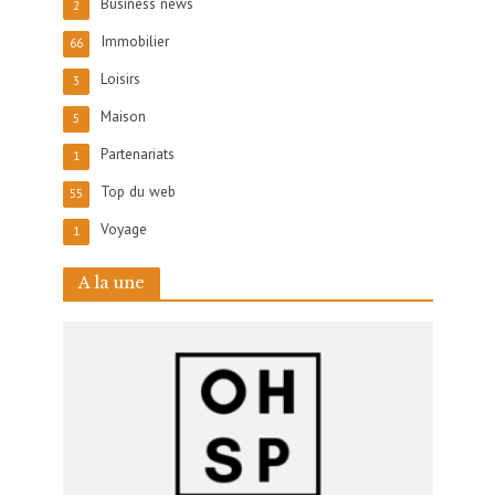
Business news
2
Immobilier
66
Loisirs
3
Maison
5
Partenariats
1
Top du web
55
Voyage
1
A la une